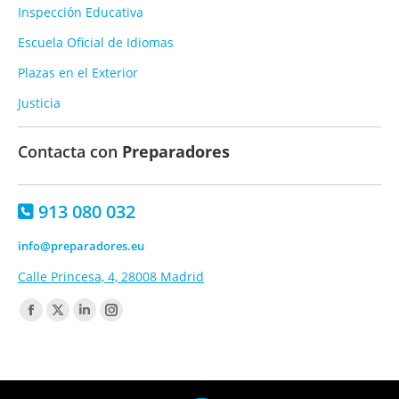
Inspección Educativa
Escuela Oficial de Idiomas
Plazas en el Exterior
Justicia
Contacta con
Preparadores
913 080 032
info@preparadores.eu
Calle Princesa, 4, 28008 Madrid
Encuéntranos en:
Facebook
X
Linkedin
Instagram
page
page
page
page
opens
opens
opens
opens
in
in
in
in