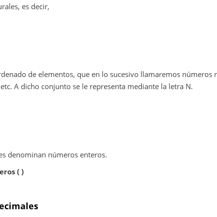
ales, es decir,
y ordenado de elementos, que en lo sucesivo llamaremos números n
, etc. A dicho conjunto se le representa mediante la letra
Ν
.
e les denominan números enteros.
ros ( )
decimales