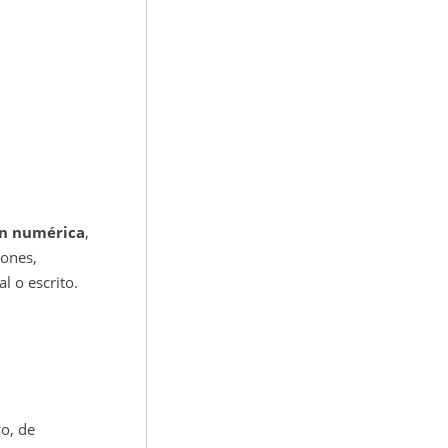
ón numérica
,
iones,
l o escrito.
vo, de