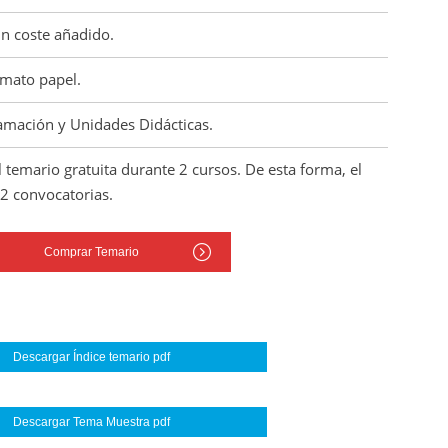
in coste añadido.
rmato papel.
amación y Unidades Didácticas.
l temario gratuita durante 2 cursos. De esta forma, el
 2 convocatorias.
Comprar Temario
Descargar Índice temario pdf
Descargar Tema Muestra pdf