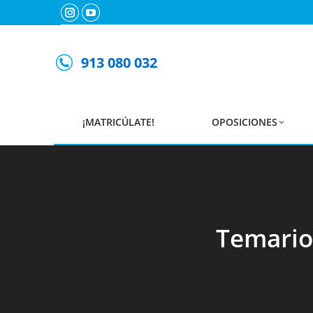
Instagram
YouTube
page
page
opens
opens
913 080 032
in
in
new
new
window
window
¡MATRICÚLATE!
OPOSICIONES
Temario