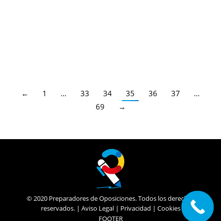
Valencia
,
Últimas Noticias Oposiciones
,
Maestros
,
Profesores Secundaria
,
Profesores Técnicos FP
,
Escuela
Oficial de Idiomas
,
Valencia
Por
Juan
18/11/2022
Diferentes Especialidades
←
1
…
33
34
35
36
37
…
69
→
© 2020 Preparadores de Oposiciones. Todos los derechos
reservados. |
Aviso Legal
|
Privacidad
|
Cookies
FOOTER