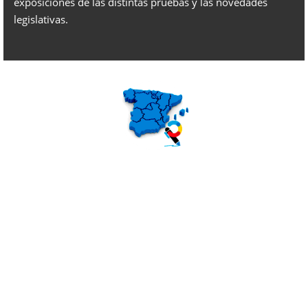
exposiciones de las distintas pruebas y las novedades
legislativas.
Preparamos para todas las CCAA:
Madrid, Andalucía, Extremadura, Canarias, Castilla y León,
Castilla la Mancha, Murcia, Valencia, Aragón, Cataluña,
Baleares, Navarra, País Vasco, La Rioja, Galicia, Cantabria,
Asturias y Ceuta y Melilla.