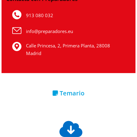
913 080 032
info@preparadores.eu
Calle Princesa, 2, Primera Planta, 28008
Madrid
Temario
Descargar índice del temario gratuito