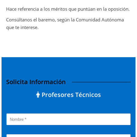
Hace referencia a los méritos que puntúan en la oposición.
Consúltanos el baremo, según la Comunidad Autónoma
que te interese.
Solicita Información
Profesores Técnicos
N
o
m
b
T