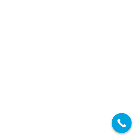
Comunidad Valenciana: Publicada convocatoria
de oposiciones Secundaria 2025
Secundaria FP EOI
,
Secundaria FP EOI Valencia
,
Profesores
Secundaria
,
Profesores Técnicos FP
,
Valencia