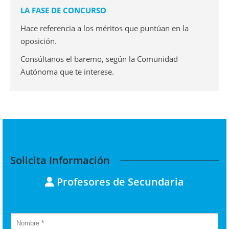
LA FASE DE CONCURSO
Hace referencia a los méritos que puntúan en la
oposición.
Consúltanos el baremo, según la Comunidad
Autónoma que te interese.
Solicita Información
Profesores de Secundaria
N
o