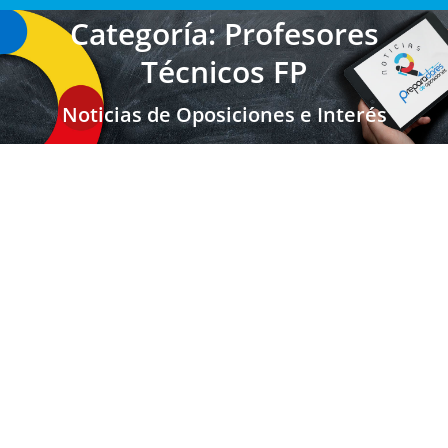
Categoría: Profesores
Técnicos FP
Noticias de Oposiciones e Interés
Castilla la Mancha: SEC, FP: OPOSCIONES
2018. SELECCIONADOS
Últimas Noticias Oposiciones
,
Profesores Secundaria
,
Profesores Técnicos FP
,
Castilla la Mancha