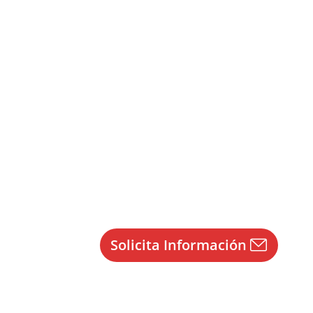
a 2025
6/2025
Solicita Información
Cuerpos. 2025
r
Enrique Gallego
03/06/2025