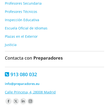
Profesores Secundaria
Profesores Técnicos
Inspección Educativa
Escuela Oficial de Idiomas
Plazas en el Exterior
Justicia
Contacta con
Preparadores
913 080 032
info@preparadores.eu
Calle Princesa, 4, 28008 Madrid
Encuéntranos en:
Facebook
X
Linkedin
Instagram