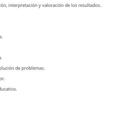
ión, interpretación y valoración de los resultados.
s.
.
esolución de problemas.
or.
ucativo.