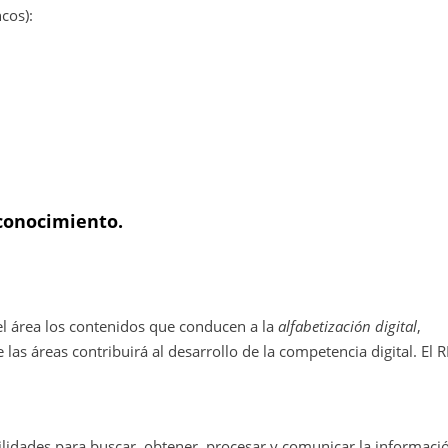
cos):
 conocimiento.
el área los contenidos que conducen a la
alfabetización digital
,
 las áreas contribuirá al desarrollo de la competencia digital. El 
ilidades para buscar, obtener, procesar y comunicar la informaci