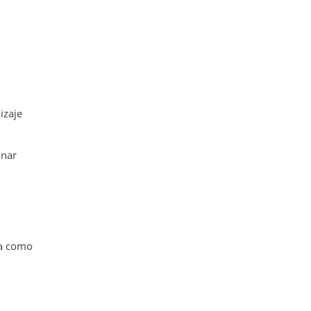
izaje
inar
ba como