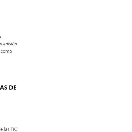
a
ansmisión
n como
AS DE
 las TIC