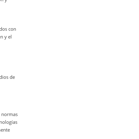
ados con
n y el
dios de
as normas
cnologías
mente