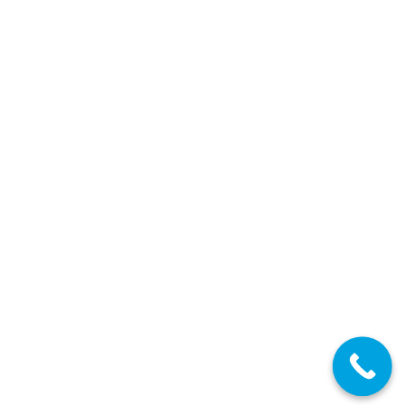
Castilla y León – La Junta anuncia que en junio
de 2025 se celebrarán oposiciones al Cuerpo de
Maestros y al de Secundaria y otros cuerpos
Maestros Castilla y León
,
Secundaria FP EOI
,
Secundaria FP EOI
Castilla y León
,
Maestros
,
Profesores Secundaria
,
Profesores
Técnicos FP
,
Escuela Oficial de Idiomas
,
Castilla y León
Por
Enrique Gallego
12/11/2024
Diferentes Especialidades
Detalles