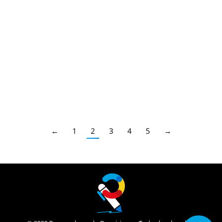
Secundaria FP EOI Canarias
,
Últimas Noticias Oposiciones
,
Maestros Canarias
,
Secundaria FP EOI
,
Maestros
,
Profesores Secundaria
,
Profesores Técnicos FP
,
Escuela
Oficial de Idiomas
,
Canarias
Por
Juan
22/06/2023
Plazo de reclamación: del 21 de junio al 4 de julio
de 2023 (ambos inclusive)
←
1
2
3
4
5
→