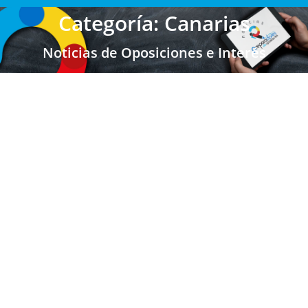
Categoría: Canarias
Noticias de Oposiciones e Interés
Canarias: Bolsas permanentemente
abiertas de varias especialidades
Secundaria FP EOI
,
Secundaria FP EOI Canarias
,
Profesores Secundaria
,
Profesores Técnicos FP
,
Escuela
Oficial de Idiomas
,
Canarias
Por
Enrique Gallego
21/10/2024