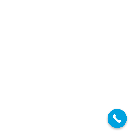
seleccionados en las oposiciones de
estabilización concurso-oposición de
Secundaria y FP
Secundaria FP EOI
,
Secundaria FP EOI Castilla la Mancha
,
Últimas
Noticias Oposiciones
,
Profesores Secundaria
,
Profesores Técnicos
FP
,
Castilla la Mancha
17/08/2023
Estabilización concurso-oposición
JUL
28