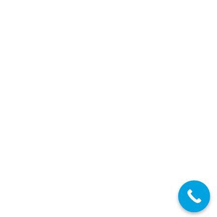
Castilla y León: Interinos. PES y Otros Cuerpos.
Curso 17 / 18. Proceso informatizado de
adjudicación de vacantes. Convocatoria
Últimas Noticias Oposiciones
,
Profesores Secundaria
,
Profesores
Técnicos FP
,
Castilla y León
24/05/2017