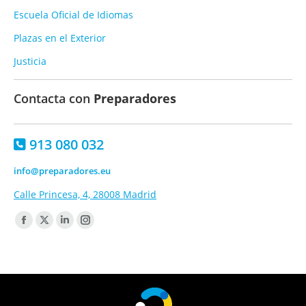
Escuela Oficial de Idiomas
Plazas en el Exterior
Justicia
Contacta con
Preparadores
913 080 032
info@preparadores.eu
Calle Princesa, 4, 28008 Madrid
Encuéntranos en:
Facebook
X
Linkedin
Instagram
page
page
page
page
opens
opens
opens
opens
in
in
in
in
new
new
new
new