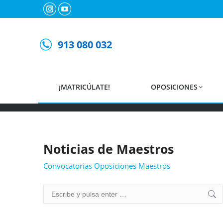
Instagram
YouTube
page
page
Conv
opens
opens
913 080 032
in
in
new
new
window
window
¡MATRICÚLATE!
OPOSICIONES
Noticias de Maestros
Convocatorias Oposiciones Maestros
Buscar: