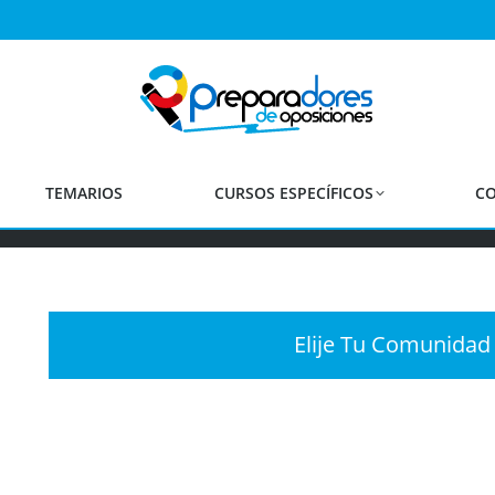
ocatorias Oposiciones Mae
Estás aquí:
Noticias de oposiciones para el Cuerpo de Maestros
Inicio
Convocatorias Oposiciones Maestros
TEMARIOS
CURSOS ESPECÍFICOS
CO
Elije Tu Comunida