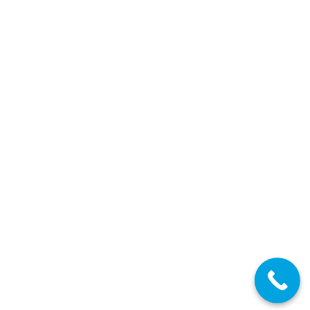
Canarias: Convocatoria Oposiciones Maestros
2025
16/04/2025
Diferentes Especialidades
Detalles