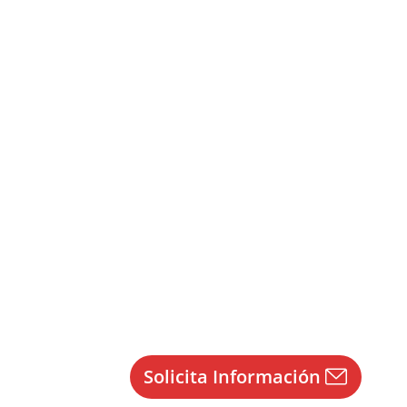
Sec, FP, EOI y Maestros
rofesores Técnicos FP
,
Escuela Oficial de Idiomas
,
Solicita Información