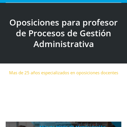
Oposiciones para profesor
de Procesos de Gestión
Estás aquí:
Administrativa
Mas de 25 años especializados en oposiciones docentes