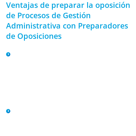
Ventajas de preparar la oposición
de Procesos de Gestión
Administrativa con Preparadores
de Oposiciones
Preparadores Expertos
La preparación la lidera un equipo de profesores de la
especialidad que cuentan con amplísima experiencia tanto
en la docencia en centros públicos, como en la preparación
de opositores. Esto es fundamental pues conocen tanto la
realidad del aula como la de la oposición.
Preparación Flexible
Los alumnos podrán elegir entre dos modalidades de
preparación: Mixta (se alternan sesiones en Directo por