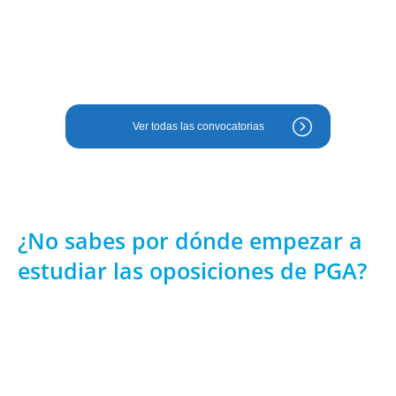
Diferentes especialidades
Read more
Ver todas las convocatorias
¿No sabes por dónde empezar a
estudiar las oposiciones de PGA?
Estás a un solo click de que los coordinadores de la
especialidad te informen, aclaren todas tus dudas sobre la
oposición y te ayuden a establecer una hoja de ruta para tu
preparación. No dejes pasar más tiempo y ¡comienza ya!.