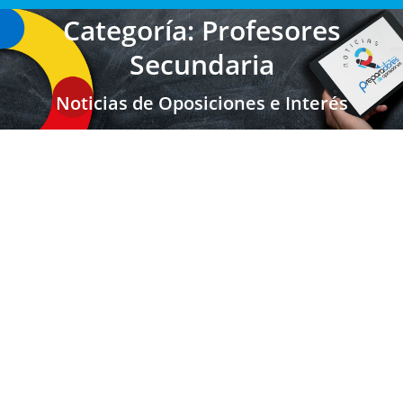
Categoría: Profesores
Secundaria
Noticias de Oposiciones e Interés
ANDALUCÍA: Listas PROVISIONALES
Admitidos y Excluidos Oposición 2025
Maestros Andalucía
,
Secundaria FP EOI
,
Secundaria FP
EOI Andalucía
,
Maestros
,
Profesores Secundaria
,