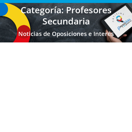
Categoría: Profesores
Secundaria
Noticias de Oposiciones e Interés
MADRID: Abierto plazo de solicitud de las
Oposiciones convocadas el 2 de febrero
2022
Secundaria FP EOI Madrid
,
Secundaria FP EOI
,
Profesores