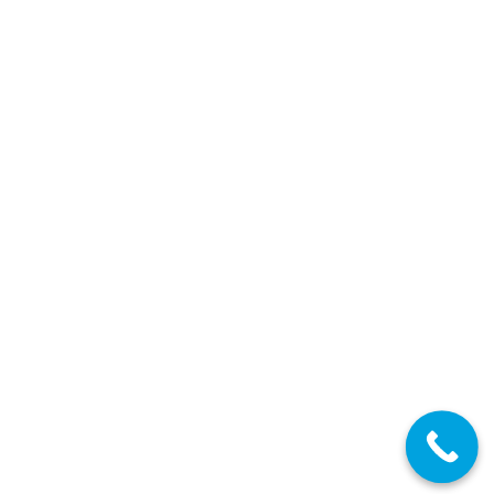
MURCIA: Sedes y Fecha de inicio de la
Oposición para Maestros por vía Estabilización
2024
17/05/2024
Curso 2023-2024 Maestros
Detalles
MAY
17