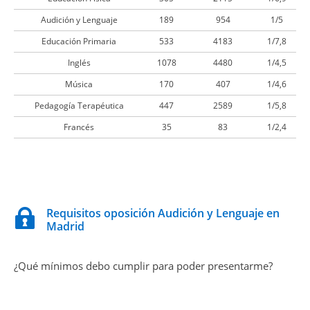
Audición y Lenguaje
189
954
1/5
Educación Primaria
533
4183
1/7,8
Inglés
1078
4480
1/4,5
Música
170
407
1/4,6
Pedagogía Terapéutica
447
2589
1/5,8
Francés
35
83
1/2,4
Requisitos oposición Audición y Lenguaje en
Madrid
¿Qué mínimos debo cumplir para poder presentarme?