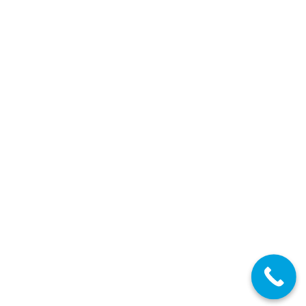
la fase de prácticas.
Inspección Educativa
,
Madrid
Por
Enrique Gallego
01/07/2025
Maestros 2023-2024
Detalles