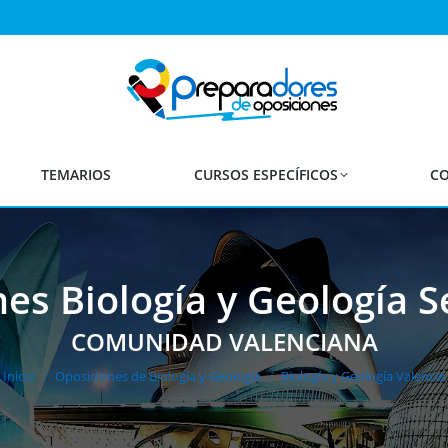
TEMARIOS
CURSOS ESPECÍFICOS
CO
es Biología y Geología 
Estás aquí:
COMUNIDAD VALENCIANA
Inicio
Oposiciones de Biología y Geología
Biología y Geología Valencia