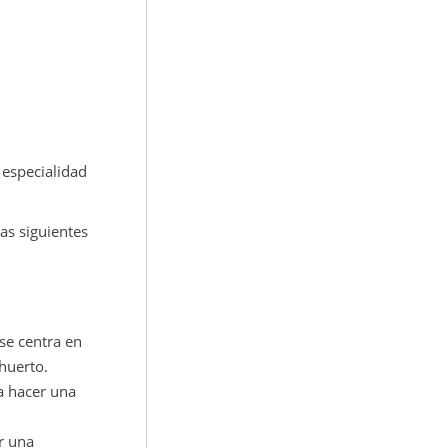
 especialidad
as siguientes
 se centra en
 huerto.
sa hacer una
r una