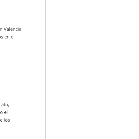
n Valencia
s en el
rato,
o el
e los