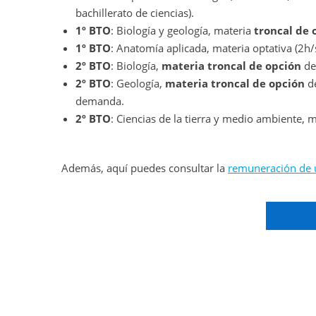
bachillerato de ciencias).
1º BTO
: Biología y geología, materia
troncal de 
1º BTO
: Anatomía aplicada, materia optativa (2h/
2º BTO
: Biología,
materia troncal de opción
del
2º BTO
: Geología,
materia troncal de opción
de
demanda.
2º BTO
: Ciencias de la tierra y medio ambiente, m
Además, aquí puedes consultar la
remuneración de u