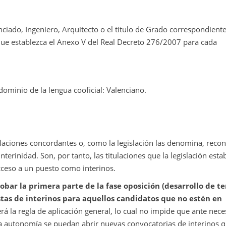
enciado, Ingeniero, Arquitecto o el título de Grado correspondiente
 que establezca el Anexo V del Real Decreto 276/2007 para cada
dominio de la lengua cooficial: Valenciano.
laciones concordantes o, como la legislación las denomina, reco
rinidad. Son, por tanto, las titulaciones que la legislación esta
acceso a un puesto como interinos.
obar la primera parte de la fase oposición (desarrollo de t
istas de interinos para aquellos candidatos que no estén en
rá la regla de aplicación general, lo cual no impide que ante nec
la autonomía se puedan abrir nuevas convocatorias de interinos 