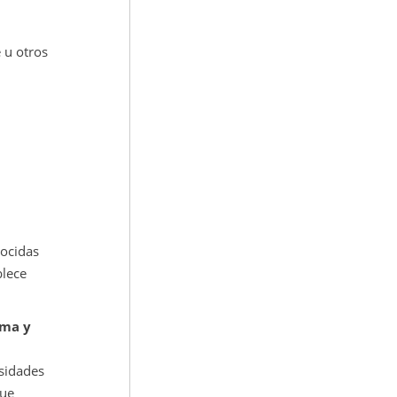
 u otros
nocidas
blece
ema y
esidades
que