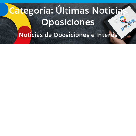
Categoría: Últimas Noticias
Oposiciones
Noticias de Oposiciones e Interés
Canarias: Modificación de la distribución
por Tribunales vía Estabilización para
Secundaria, FP, EOI y Maestros 2024
Maestros Canarias
,
Secundaria FP EOI
,
Secundaria FP EOI