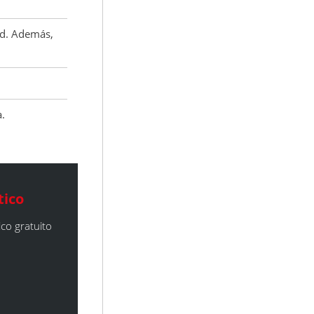
ad. Además,
.
tico
co gratuito