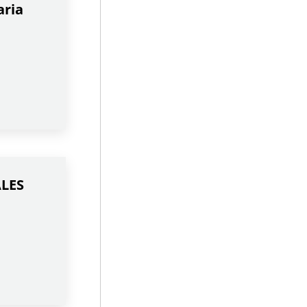
aria
ALES