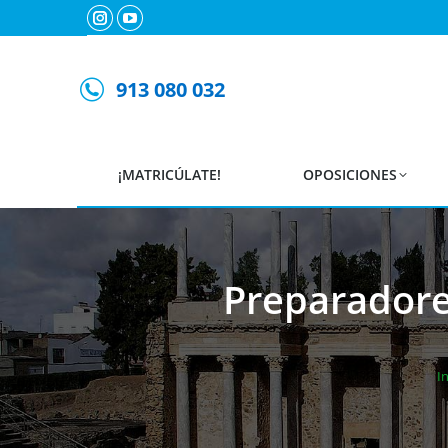
Instagram
YouTube
page
page
opens
opens
913 080 032
in
in
new
new
window
window
¡MATRICÚLATE!
OPOSICIONES
Preparadore
In