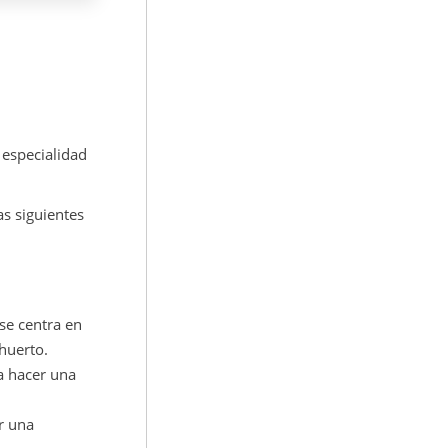
 especialidad
as siguientes
 se centra en
 huerto.
sa hacer una
r una