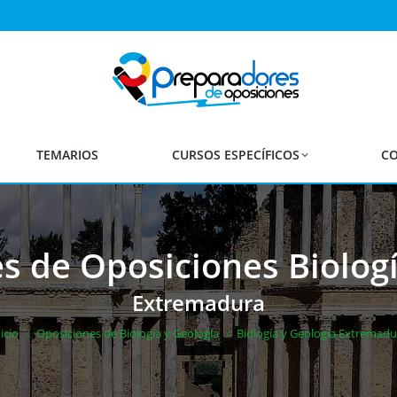
TEMARIOS
CURSOS ESPECÍFICOS
CO
s de Oposiciones Biologí
Estás aquí:
Extremadura
icio
Oposiciones de Biología y Geología
Biología y Geología Extremadu