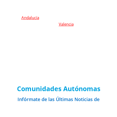
Preparamos para todas las CCAA:
Madrid,
Andalucía
, Extremadura, Canarias, Castilla y León,
Castilla la Mancha, Murcia,
Valencia
, Aragón, Cataluña,
Baleares, Navarra, País Vasco, La Rioja, Galicia, Cantabria,
Asturias y Ceuta y Melilla.
Noticias de Convocatorias por
Comunidades Autónomas
Infórmate de las Últimas Noticias de
Oposiciones de Secundaria