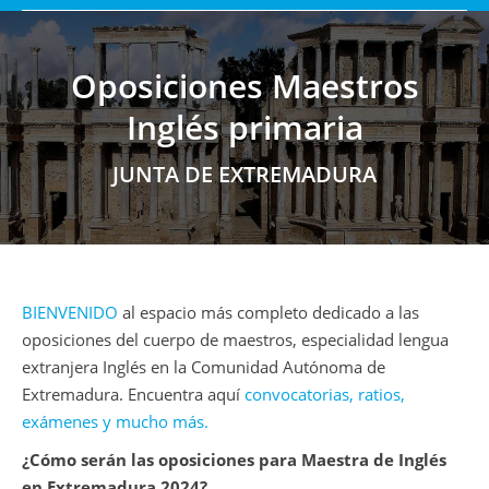
Oposiciones Maestros
Inglés primaria
Estás aquí:
JUNTA DE EXTREMADURA
BIENVENIDO
al espacio más completo dedicado a las
oposiciones del cuerpo de maestros, especialidad lengua
extranjera Inglés en la Comunidad Autónoma de
Extremadura. Encuentra aquí
convocatorias, ratios,
exámenes y mucho más.
¿Cómo serán las oposiciones para Maestra de Inglés
en Extremadura 2024?