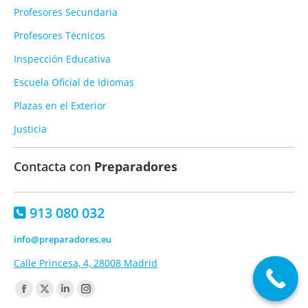
Profesores Secundaria
Profesores Técnicos
Inspección Educativa
Escuela Oficial de Idiomas
Plazas en el Exterior
Justicia
Contacta con
Preparadores
913 080 032
info@preparadores.eu
Calle Princesa, 4, 28008 Madrid
Encuéntranos en:
Facebook
X
Linkedin
Instagram