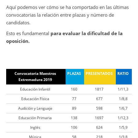
Aquí podemos ver cómo se ha comportado en las últimas
convocatorias la relación entre plazas y número de
candidatos.
Esto es fundamental
para evaluar la dificultad de la
oposición.
Convocatoria Maestros
PLAZAS
PRESENTADOS
RATIO
Extremadura 2019
Educación Infantil
160
1817
1/11,3
Educación Física
77
677
1/8,8
Audición y Lenguaje
89
598
1/6,7
Educación Primaria
138
1697
1/12,3
Inglés
106
624
1/5,9
Música
58
218
1/3,8