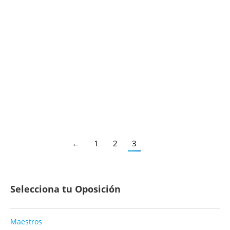
Extremadura: Convocatoria Listas
Extraordinarias
Secundaria FP EOI
,
Secundaria FP EOI Extremadura
,
Profesores
Secundaria
,
Profesores Técnicos FP
,
Extremadura
,
Bolsa Trabajo
No Activa
Por
Juan
21/04/2017
Plazo: hasta el 25 de Abril de 2017
Detalles
←
1
2
3
Selecciona tu Oposición
Maestros