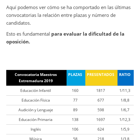
Aquí podemos ver cómo se ha comportado en las últimas
convocatorias la relación entre plazas y número de
candidatos.
Esto es fundamental
para evaluar la dificultad de la
oposición.
Convocatoria Maestros
PLAZAS
PRESENTADOS
RATIO
Extremadura 2019
Educación Infantil
160
1817
1/11,3
Educación Física
77
677
1/8,8
Audición y Lenguaje
89
598
1/6,7
Educación Primaria
138
1697
1/12,3
Inglés
106
624
1/5,9
Música
58
218
1/3,8