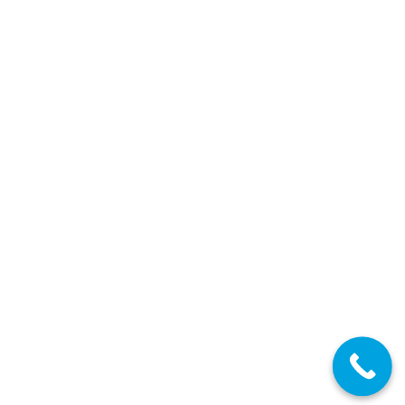
EXTREMADURA: Llamamiento URGENTE de
diferentes especialidades
Secundaria FP EOI
,
Secundaria FP EOI Extremadura
,
Profesores
Secundaria
,
Profesores Técnicos FP
,
Extremadura
Por
Enrique Gallego
23/10/2024
Especialidades de Secundaria
Detalles