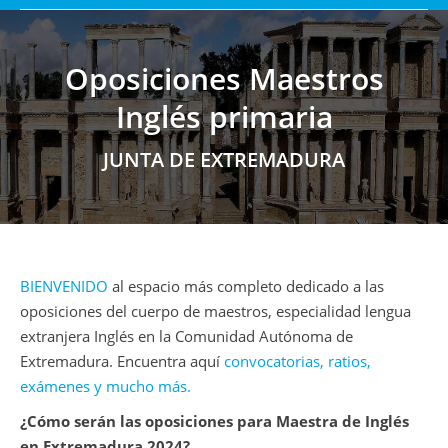
Oposiciones Maestros
Inglés primaria
Estás aquí:
JUNTA DE EXTREMADURA
BIENVENIDO
al espacio más completo dedicado a las
oposiciones del cuerpo de maestros, especialidad lengua
extranjera Inglés en la Comunidad Autónoma de
Extremadura. Encuentra aquí
convocatorias, ratios,
exámenes y mucho más.
¿Cómo serán las oposiciones para Maestra de Inglés
en Extremadura 2024?