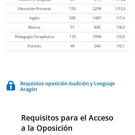
Educación Primaria
150
2298
1/15,3
Inglés
200
1487
1/7,4
Música
51
409
1/8,0
Pedagogía Terapéutica
110
1094
1/9,9
Francés
40
244
1/6,1
Requisitos oposición Audición y Lenguaje
Aragón
Requisitos para el Acceso
a la Oposición