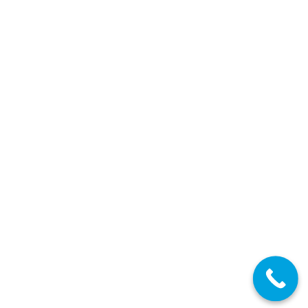
ARAGÓN: Consulta de Notas para Maestros vía
Reposición 2024
Maestros Aragón
,
Maestros
,
Aragón
Por
Enrique Gallego
03/07/2024
Oposiciones Estabilización Concurso-Oposición
Detalles