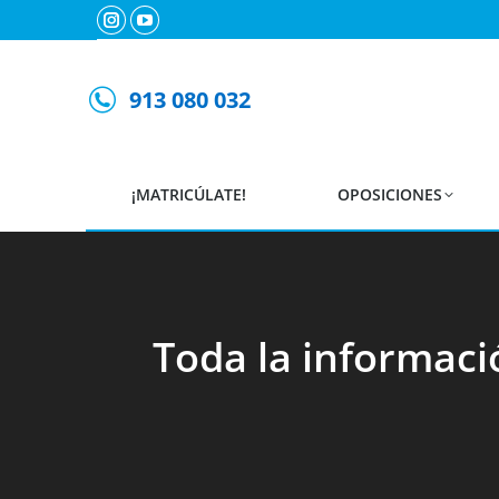
Instagram
YouTube
page
page
opens
opens
913 080 032
in
in
new
new
window
window
¡MATRICÚLATE!
OPOSICIONES
Toda la informaci