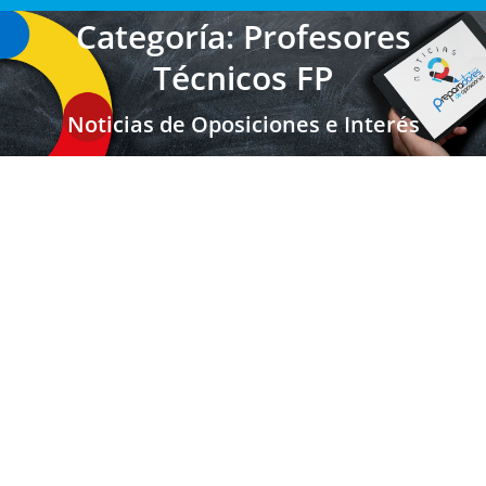
Categoría: Profesores
Técnicos FP
Noticias de Oposiciones e Interés
Castilla la Mancha: Fecha inicio de las
Pruebas y Cambios en Procedimientos de
Diagnóstico oposiciones Secundaria 2025
Secundaria FP EOI
,
Secundaria FP EOI Castilla la Mancha
,