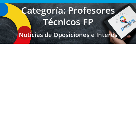
Categoría: Profesores
Técnicos FP
Noticias de Oposiciones e Interés
LA RIOJA: Convocatoria Oposiciones
Secundaria y FP 2025
Secundaria FP EOI
,
Secundaria FP EOI La Rioja
,
Profesores
Secundaria
,
Profesores Técnicos FP
,
Escuela Oficial de