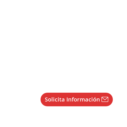
astilla la Mancha
Por
Enrique Gallego
20/03/2025
Solicita Información
or
Enrique Gallego
19/03/2025