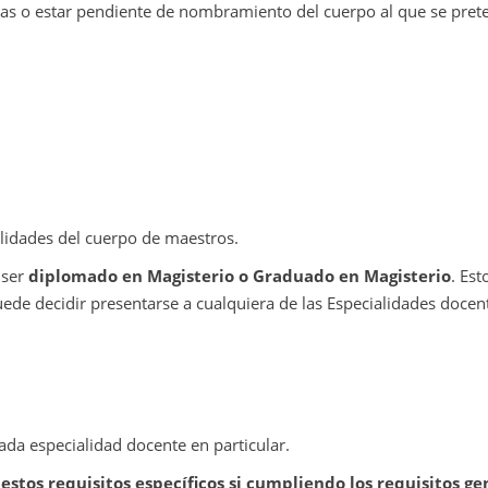
icas o estar pendiente de nombramiento del cuerpo al que se pret
alidades del cuerpo de maestros.
 ser
diplomado en Magisterio o Graduado en Magisterio
. Est
uede decidir presentarse a cualquiera de las Especialidades docen
cada especialidad docente en particular.
stos requisitos específicos si cumpliendo los requisitos ge