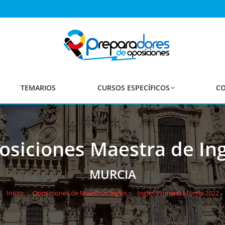
TEMARIOS
CURSOS ESPECÍFICOS
CO
osiciones Maestra de Ing
Estás aquí:
MURCIA
Inicio
Oposiciones de Maestros Inglés
Inglés Primaria Murcia 2022