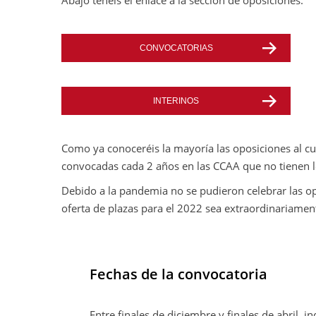
Abajo tenéis el enlace a la sección de oposiciones.
CONVOCATORIAS
INTERINOS
Como ya conoceréis la mayoría las oposiciones al cu
convocadas cada 2 años en las CCAA que no tienen le
Debido a la pandemia no se pudieron celebrar las o
oferta de plazas para el 2022 sea extraordinariamen
Fechas de la convocatoria
Entre finales de diciembre y finales de abril, ind