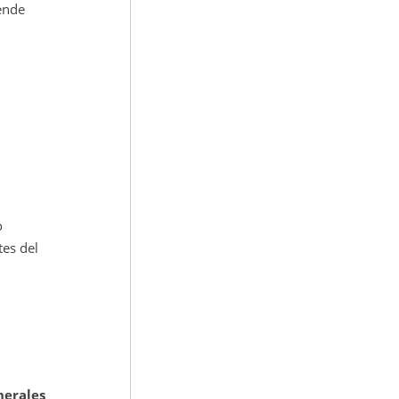
ende
o
tes del
nerales