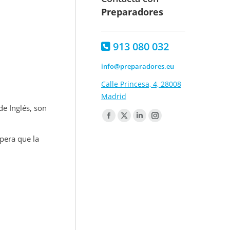
Preparadores
913 080 032
info@preparadores.eu
Calle Princesa, 4, 28008
Madrid
de Inglés, son
Encuéntranos en:
Facebook
X
Linkedin
Instagram
page
page
page
page
pera que la
opens
opens
opens
opens
in
in
in
in
new
new
new
new
window
window
window
window