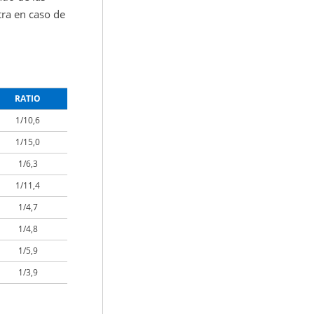
tra en caso de
RATIO
1/10,6
1/15,0
1/6,3
1/11,4
1/4,7
1/4,8
1/5,9
1/3,9