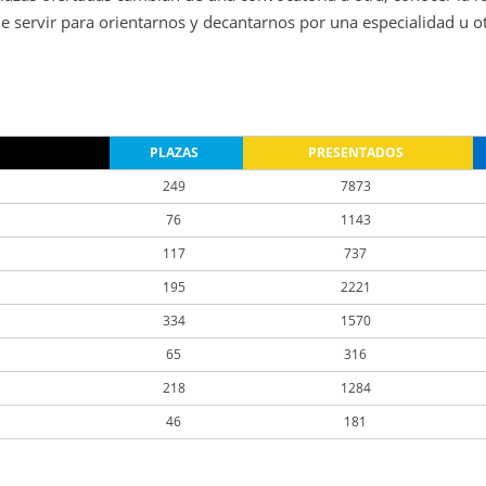
 servir para orientarnos y decantarnos por una especialidad u o
PLAZAS
PRESENTADOS
249
7873
76
1143
117
737
195
2221
334
1570
65
316
218
1284
46
181