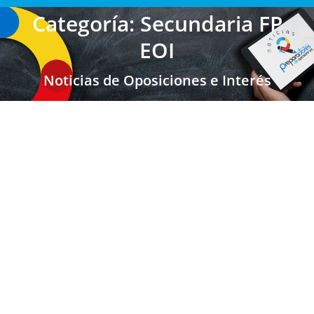
Categoría: Secundaria FP
EOI
Noticias de Oposiciones e Interés
GALICIA: Lista Provisional Admitidos y
Excluidos Oposiciones 2025
Secundaria FP EOI
,
Secundaria FP EOI Galicia
,
Maestros
Galicia
,
Maestros
,
Profesores Secundaria
,
Profesores