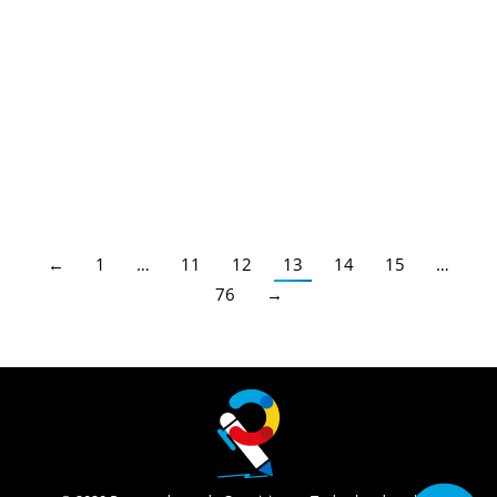
Cuerpos. 2025
Secundaria FP EOI
,
Secundaria FP EOI Murcia
,
Profesores
Secundaria
,
Profesores Técnicos FP
,
Escuela Oficial de
Idiomas
,
Murcia
Por
Enrique Gallego
01/04/2025
Diferentes Especialidades
←
1
…
11
12
13
14
15
…
76
→