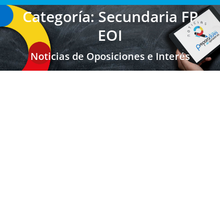
Categoría: Secundaria FP
EOI
Noticias de Oposiciones e Interés
Aragón- Bolsas de Trabajo Lengua
Catalana y Literatura
Secundaria FP EOI Aragón
,
Últimas Noticias Oposiciones
,
Profesores Secundaria
,
Aragón
,
Bolsa Trabajo Activa