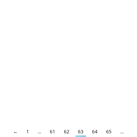
Diferentes Especialidades
Galicia – Oferta de Empleo Público de
Estabilización
Maestros Galicia
,
Secundaria FP EOI
,
Secundaria FP EOI
Galicia
,
Maestros
,
Galicia
Por
Juan
20/06/2022
Diferentes Especialidades
←
1
…
61
62
63
64
65
…