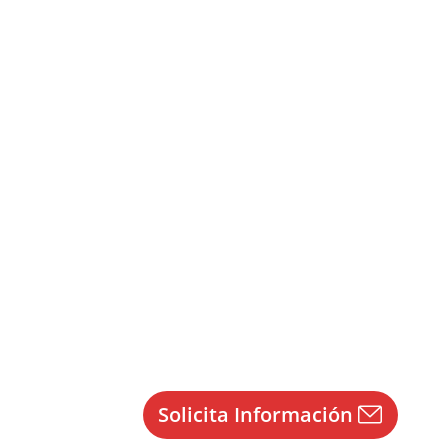
s FP
,
Ceuta y Melilla
Por
Juan
04/05/2017
Solicita Información