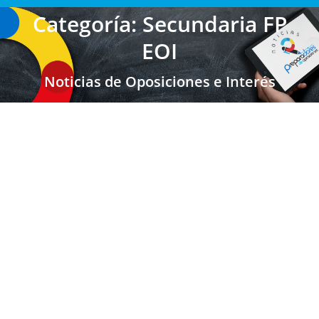
Categoría: Secundaria FP
EOI
Noticias de Oposiciones e Interés
MADRID: Convocatoria de sustituciones
para Secundaria y Maestros
Secundaria FP EOI
,
Secundaria FP EOI Madrid
,
Bolsas de
trabajo de secundaria
,
Bolsas de trabajo FP
,
Maestros