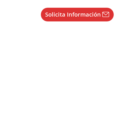
Solicita Información
undaria
,
Profesores Técnicos FP
,
Escuela Oficial de