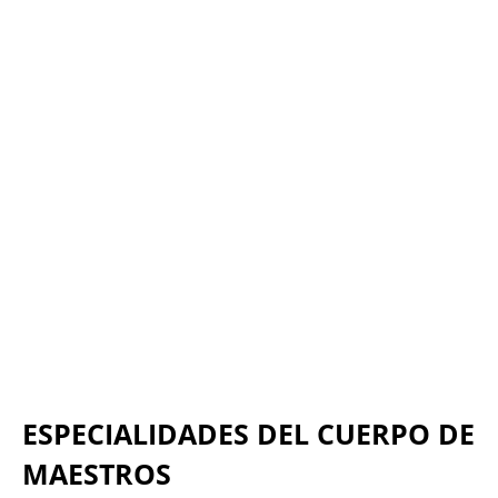
Castilla la Mancha: Maestros 2019 –
Publicada Convocatoria.
12/02/2019
Plazo de presentación de solicitudes: hasta el 4
de marzo de 2019
Leer más
ESPECIALIDADES DEL CUERPO DE
MAESTROS